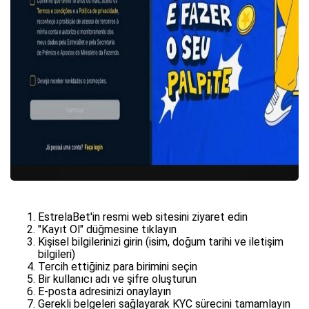
EstrelaBet'in resmi web sitesini ziyaret edin
"Kayıt Ol" düğmesine tıklayın
Kişisel bilgilerinizi girin (isim, doğum tarihi ve iletişim
bilgileri)
Tercih ettiğiniz para birimini seçin
Bir kullanıcı adı ve şifre oluşturun
E-posta adresinizi onaylayın
Gerekli belgeleri sağlayarak KYC sürecini tamamlayın