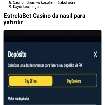
Casino hüküm ve koşullarını kabul edin
Kaydı kesinleştirin
EstrelaBet Casino da nasıl para
yatırılır