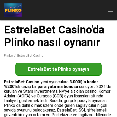
EstrelaBet Casino'da
Plinko nasıl oynanır
Plinko
EstrelaBet Casino
Plinko nerede oynanır?
EstrelaBet te Plinko oynayın
EstrelaBet Casino
yeni oyunculara
3.000$'a kadar
%200
'lük cazip bir
para yatırma bonusu
sunuyor
.
2021'de
kurulan ve Stars Investments NV'ye ait olan casino, Komor
Adaları (AOFA) ve Curaçao (GCB) oyun lisansları altında
faaliyet göstermektedir. Burada, gerçek parayla oynanan
Plinko da dahil olmak üzere önde gelen sağlayıcıların çok
sayıda oyununu bulacaksınız. EstrelaBet, SSL şifrelemeli
güvenli bir oyun ortamı ve Portekizce ve İngilizce dillerinde