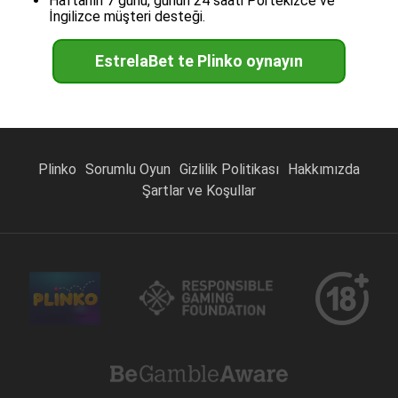
Haftanın 7 günü, günün 24 saati Portekizce ve
İngilizce müşteri desteği.
EstrelaBet te Plinko oynayın
Plinko
Sorumlu Oyun
Gizlilik Politikası
Hakkımızda
Şartlar ve Koşullar