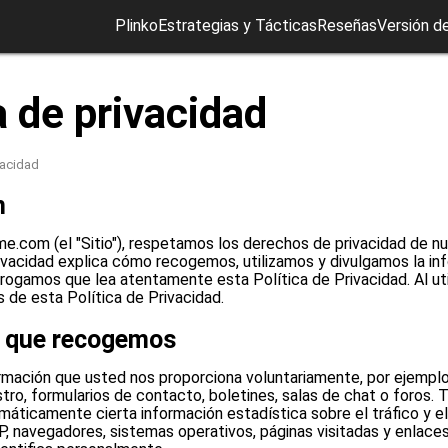
Plinko
Estrategias y Tácticas
Reseñas
Versión d
a de privacidad
vacidad
n
e.com (el "Sitio"), respetamos los derechos de privacidad de nu
ivacidad explica cómo recogemos, utilizamos y divulgamos la inf
e rogamos que lea atentamente esta Política de Privacidad. Al util
 de esta Política de Privacidad.
n que recogemos
mación que usted nos proporciona voluntariamente, por ejemplo
stro, formularios de contacto, boletines, salas de chat o foros
áticamente cierta información estadística sobre el tráfico y el 
, navegadores, sistemas operativos, páginas visitadas y enlace