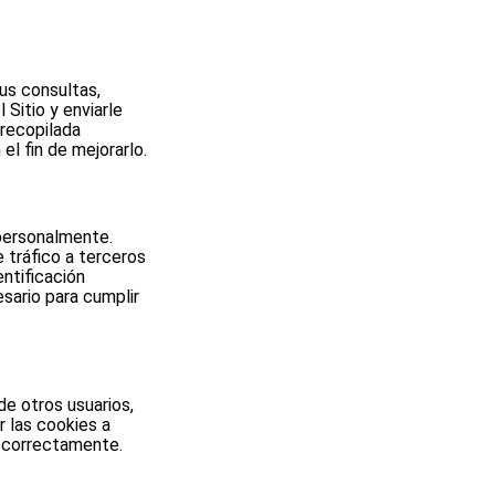
us consultas,
l Sitio y enviarle
 recopilada
 el fin de mejorarlo.
 personalmente.
 tráfico a terceros
entificación
sario para cumplir
de otros usuarios,
r las cookies a
e correctamente.