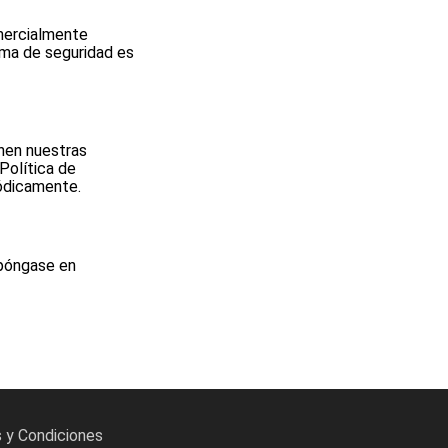
mercialmente
ema de seguridad es
nen nuestras
Política de
iódicamente.
 póngase en
 y Condiciones