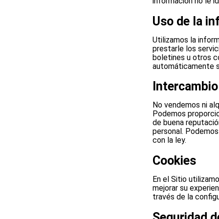
información no le i
Uso de la i
Utilizamos la infor
prestarle los servic
boletines u otros 
automáticamente se u
Intercambio
No vendemos ni alq
Podemos proporcion
de buena reputación
personal. Podemos 
con la ley.
Cookies
En el Sitio utilizam
mejorar su experien
través de la config
Seguridad d