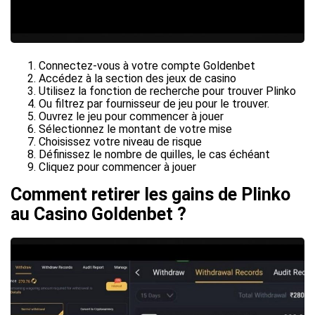
Connectez-vous à votre compte Goldenbet
Accédez à la section des jeux de casino
Utilisez la fonction de recherche pour trouver Plinko
Ou filtrez par fournisseur de jeu pour le trouver.
Ouvrez le jeu pour commencer à jouer
Sélectionnez le montant de votre mise
Choisissez votre niveau de risque
Définissez le nombre de quilles, le cas échéant
Cliquez pour commencer à jouer
Comment retirer les gains de Plinko
au Casino Goldenbet ?