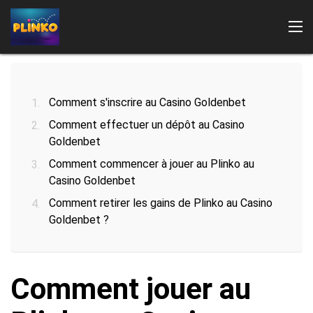
Comment s'inscrire au Casino Goldenbet
Comment effectuer un dépôt au Casino
Goldenbet
Comment commencer à jouer au Plinko au
Où jouer à Plinko ?
Casino Goldenbet
Comment retirer les gains de Plinko au Casino
Goldenbet ?
Comment jouer au